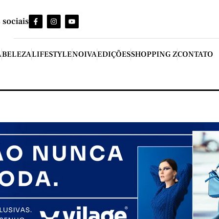
 sociais
A
BELEZA
LIFESTYLE
NOIVA
EDIÇÕES
SHOPPING Z
CONTATO