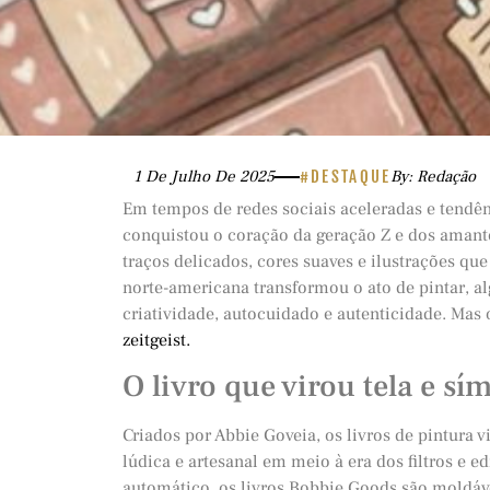
1 De Julho De 2025
#DESTAQUE
By: Redação
Em tempos de redes sociais aceleradas e tendê
conquistou o coração da geração Z e dos amantes
traços delicados, cores suaves e ilustrações qu
norte-americana transformou o ato de pintar, a
criatividade, autocuidado e autenticidade. Mas
zeitgeist.
O livro que virou tela e sí
Criados por Abbie Goveia, os livros de pintura 
lúdica e artesanal em meio à era dos filtros e
automático, os livros Bobbie Goods são moldáve