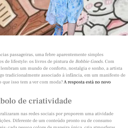
ncias passageiras, uma febre aparentemente simples
 de lifestyle: os livros de pintura de
Bobbie Goods
. Com
e lembram um mundo de conforto, nostalgia e sonho, a artista
lgo tradicionalmente associado à infância, em um manifesto de
 o que isso tem a ver com moda?
A resposta está no novo
mbolo de criatividade
viralizaram nas redes sociais por proporem uma atividade
 edições. Diferente de um conteúdo pronto ou de consumo
is: cada pessoa colore de maneira única, cria atmosferas