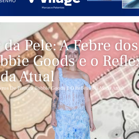
r da Pele: A Febre dos
obbie Goods e o Refle
da Atual
Livros De Pintura Bobbie Goods E O Reflexo Na Moda Atual