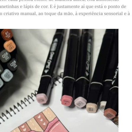
netinhas e lápis de cor. E é justamente aí que está o ponto de
 criativo manual, ao toque da mão, à experiência sensorial e à