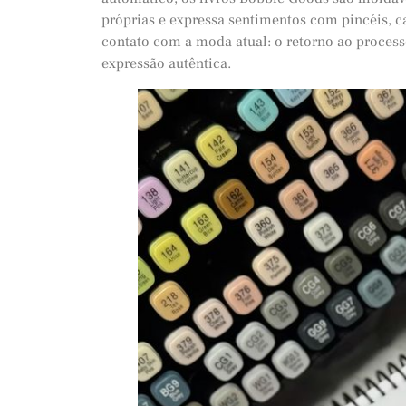
próprias e expressa sentimentos com pincéis, ca
contato com a moda atual: o retorno ao processo
expressão autêntica.