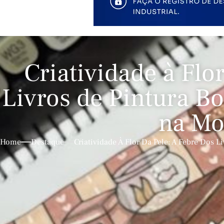
Criatividade à Flo
Livros de Pintura B
na Mo
Home
Destaque
Criatividade À Flor Da Pele: A Febre Dos 