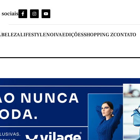
 sociais
A
BELEZA
LIFESTYLE
NOIVA
EDIÇÕES
SHOPPING Z
CONTATO