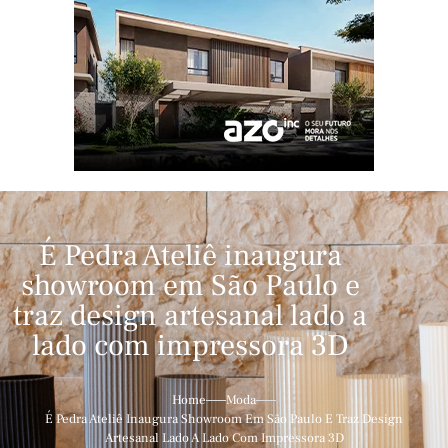
É Pedra Ateliê inaugura
showroom em São Paulo e
traz design artesanal lado a
lado com impressora 3D
Home
Moda
É Pedra Ateliê Inaugura Showroom Em São Paulo E Traz Design
Artesanal Lado A Lado Com Impressora 3D