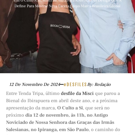
Em O Culto A Si, Misci Se Volta Para A Atenção Ao Design Que A
Define Para Mostrar Nova Faceta Como Marca Brasileira Global
12 De Novembro De 2024
#DESFILES
By: Redação
Entre Tenda Tripa, último
desfile da Misci
que parou a
Bienal do Ibirapuera em abril deste ano, e a próxima
apresentação da marca,
O Culto a Si
, que será no
próximo
dia 12 de novembro, às 11h, no Antigo
Noviciado de Nossa Senhora das Graças das Irmãs
Salesianas, no Ipiranga, em São Paulo
, o caminho do