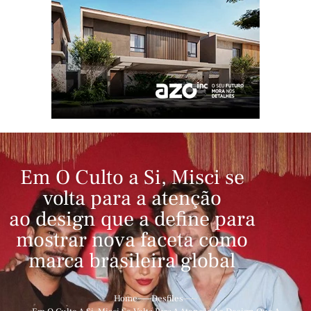
Em O Culto a Si, Misci se
volta para a atenção
ao design que a define para
mostrar nova faceta como
marca brasileira global
Home
Desfiles