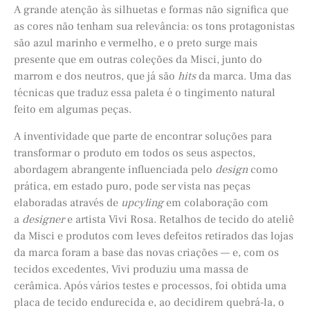
A grande atenção às silhuetas e formas não significa que
as cores não tenham sua relevância: os tons protagonistas
são azul marinho e vermelho, e o preto surge mais
presente que em outras coleções da Misci, junto do
marrom e dos neutros, que já são
hits
da marca. Uma das
técnicas que traduz essa paleta é o tingimento natural
feito em algumas peças.
A inventividade que parte de encontrar soluções para
transformar o produto em todos os seus aspectos,
abordagem abrangente influenciada pelo
design
como
prática, em estado puro, pode ser vista nas peças
elaboradas através de
upcyling
em colaboração com
a
designer
e artista Vivi Rosa. Retalhos de tecido do ateliê
da Misci e produtos com leves defeitos retirados das lojas
da marca foram a base das novas criações — e, com os
tecidos excedentes, Vivi produziu uma massa de
cerâmica. Após vários testes e processos, foi obtida uma
placa de tecido endurecida e, ao decidirem quebrá-la, o