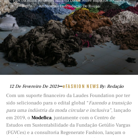
Fios Da Moda: Relatório Informa Dados Sobre Impactos Sociais E
Ambientais Da Produção De Roupa
12 De Fevereiro De 2021
#FASHION NEWS
By: Redação
Com um suporte financeiro da Laudes Foundation por ter
sido selicionado para o edital global “
Fazendo a transição
para uma indústria da moda circular e inclusiva”
, lançado
em 2019, o
Modefica
, juntamente com o Centro de
Estudos em Sustentabilidade da Fundação Getúlio Vargas
(FGVCes) e a consultoria Regenerate Fashion, lançam o