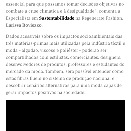
essencial para que possamos tomar decisões objetivas no
combate à crise climática e à desigualdade”, comenta a
Especialista em
Sustentabilidade
na Regenerate Fashion,
Larissa Roviezzo
.
Dados acessíveis sobre os impactos socioambientais das
três matérias-primas mais utilizadas pela indústria têxtil e
moda – algodão, viscose e poliéster – poderão ser
compartilhados com estilistas, comerciantes, designers,
desenvolvedores de produtos, professores e estudantes do
mercado da moda. Também, será possível entender como
estas fibras fluem no sistema de produção nacional e
descobrir cenários alternativos para uma moda capaz de
gerar impactos positivos na sociedade.