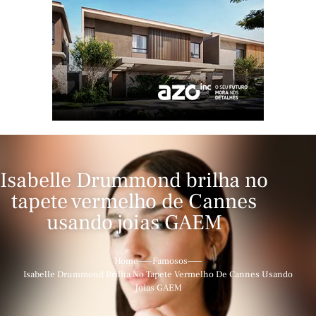
Isabelle Drummond brilha no
tapete vermelho de Cannes
usando joias GAEM
Home
Famosos
Isabelle Drummond Brilha No Tapete Vermelho De Cannes Usando
Joias GAEM