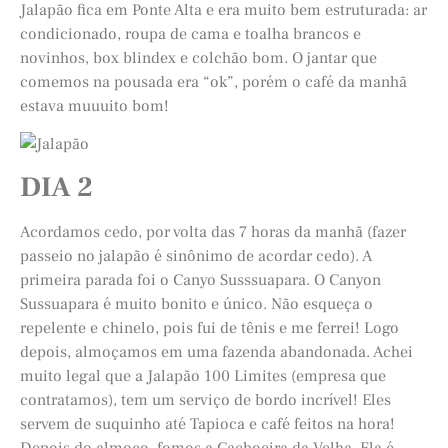
Jalapão fica em Ponte Alta e era muito bem estruturada: ar
condicionado, roupa de cama e toalha brancos e
novinhos, box blindex e colchão bom. O jantar que
comemos na pousada era “ok”, porém o café da manhã
estava muuuito bom!
DIA 2
Acordamos cedo, por volta das 7 horas da manhã (fazer
passeio no jalapão é sinônimo de acordar cedo). A
primeira parada foi o Canyo Susssuapara. O Canyon
Sussuapara é muito bonito e único. Não esqueça o
repelente e chinelo, pois fui de tênis e me ferrei! Logo
depois, almoçamos em uma fazenda abandonada. Achei
muito legal que a Jalapão 100 Limites (empresa que
contratamos), tem um serviço de bordo incrível! Eles
servem de suquinho até Tapioca e café feitos na hora!
Depois do almoço, fomos a Cachoeira da Velha. Ela é