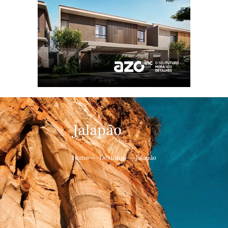
Jalapão
Home
Destinos
Jalapão