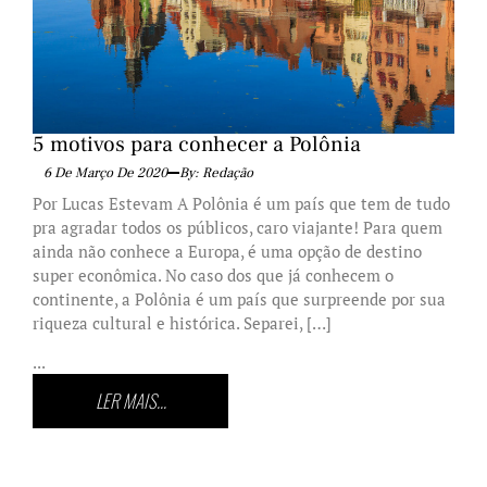
5 motivos para conhecer a Polônia
6 De Março De 2020
By: Redação
Por Lucas Estevam A Polônia é um país que tem de tudo
pra agradar todos os públicos, caro viajante! Para quem
ainda não conhece a Europa, é uma opção de destino
super econômica. No caso dos que já conhecem o
continente, a Polônia é um país que surpreende por sua
riqueza cultural e histórica. Separei, […]
...
LER MAIS...