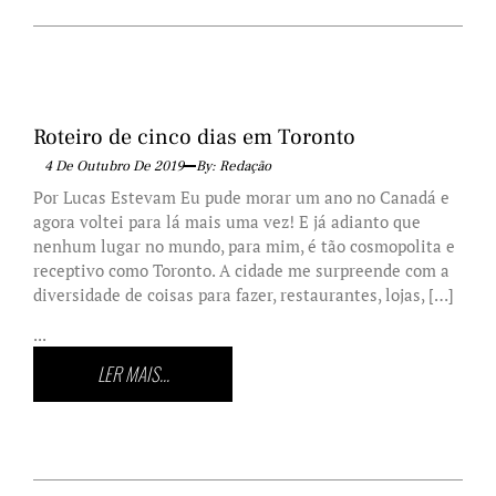
Roteiro de cinco dias em Toronto
4 De Outubro De 2019
By: Redação
Por Lucas Estevam Eu pude morar um ano no Canadá e
agora voltei para lá mais uma vez! E já adianto que
nenhum lugar no mundo, para mim, é tão cosmopolita e
receptivo como Toronto. A cidade me surpreende com a
diversidade de coisas para fazer, restaurantes, lojas, […]
...
LER MAIS...