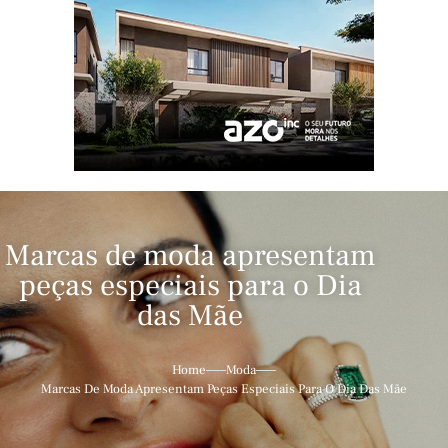
Marcas de moda apresentam
peças especiais para o Dia
das Mãe
Home
Moda
Marcas De Moda Apresentam Peças Especiais Para O Dia Das Mãe