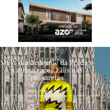
MFW dia 3: desfile da Prada e
a atriz Tracee Ellis nas
passarelas
Home
Desfiles
MFW Dia 3: Desfile Da Prada E A Atriz Tracee Ellis Nas Passarelas