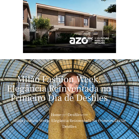
Milão Fashion Week:
Elegância Reinventada no
Primeiro Dia de Desfiles
Home
Desfiles
Milão Fashion Week: Elegância Reinventada No Primeiro Dia De
Desfiles