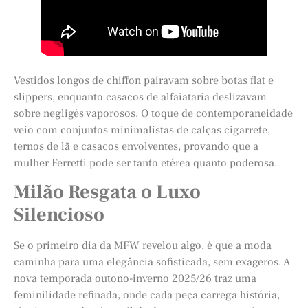
Vestidos longos de chiffon pairavam sobre botas flat e
slippers, enquanto casacos de alfaiataria deslizavam
sobre negligés vaporosos. O toque de contemporaneidade
veio com conjuntos minimalistas de calças cigarrete,
ternos de lã e casacos envolventes, provando que a
mulher Ferretti pode ser tanto etérea quanto poderosa.
Milão Resgata o Luxo
Silencioso
Se o primeiro dia da MFW revelou algo, é que a moda
caminha para uma elegância sofisticada, sem exageros. A
nova temporada outono-inverno 2025/26 traz uma
feminilidade refinada, onde cada peça carrega história,