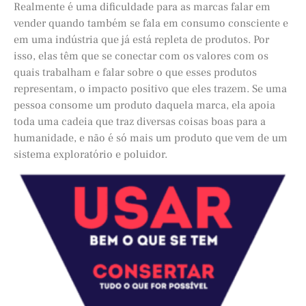
Realmente é uma dificuldade para as marcas falar em
vender quando também se fala em consumo consciente e
em uma indústria que já está repleta de produtos. Por
isso, elas têm que se conectar com os valores com os
quais trabalham e falar sobre o que esses produtos
representam, o impacto positivo que eles trazem. Se uma
pessoa consome um produto daquela marca, ela apoia
toda uma cadeia que traz diversas coisas boas para a
humanidade, e não é só mais um produto que vem de um
sistema exploratório e poluidor.