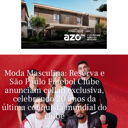
Moda Masculina: Reserva e
São Paulo Futebol Clube
anunciam collab exclusiva,
celebrando 20 anos da
última conquista mundial do
clube