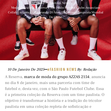
Home
Fashion News
Moda Masculina: Reserva E São Paulo Futebol Clube Anunciam
Collab Exclusiva, Celebrando 20 Anos Da Última Conquista Mundial
Do Clube
10 De Janeiro De 2025
#FASHION NEWS
By: Redação
A Reserva,
marca de moda do grupo AZZAS 2154
, anuncia
no dia 8 de janeiro, mais uma parceria com time de
futebol e, desta vez, com o São Paulo Futebol Clube. Essa
é a primeira coleção da Reserva com um time paulista. O
objetivo é transformar a história e a tradição do tricolor
paulista em uma coleção repleta de sofisticação e