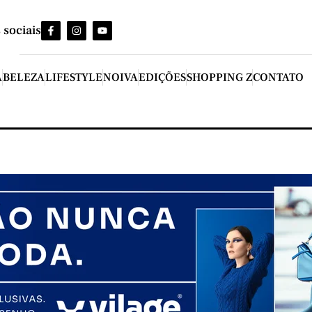
 sociais
A
BELEZA
LIFESTYLE
NOIVA
EDIÇÕES
SHOPPING Z
CONTATO