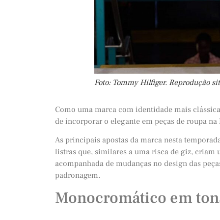
Foto: Tommy Hilfiger. Reprodução si
Como uma marca com identidade mais clássica,
de incorporar o elegante em peças de roupa n
As principais apostas da marca nesta temporad
listras que, similares a uma risca de giz, cria
acompanhada de mudanças no design das peças
padronagem.
Monocromático em tons