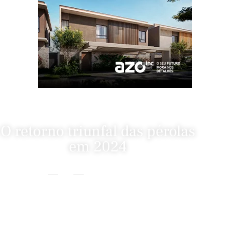
O retorno triunfal das pérolas
em 2024
Home
Moda
O Retorno Triunfal Das Pérolas Em 2024