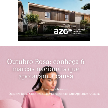
Outubro Rosa: conheça 6
marcas nacionais que
apoiaram a causa
Home
Beleza
Outubro Rosa: Conheça 6 Marcas Nacionais Que Apoiaram A Causa