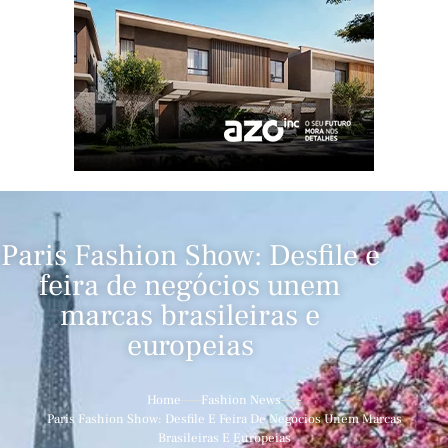
Paris Fashion Show: Desfile e
feira de negócios unem
marcas brasileiras e
europeias
Home
Fashion News
Paris Fashion Show: Desfile E Feira De Negócios Unem Marcas
Brasileiras E Europeias