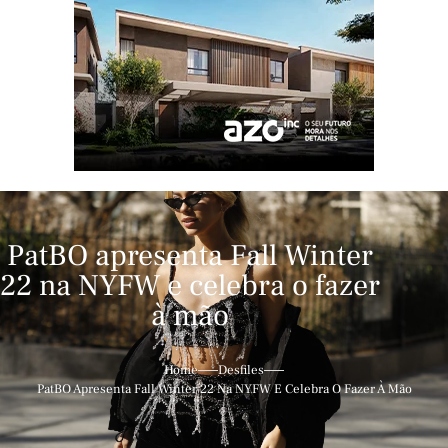
PatBO apresenta Fall Winter
22 na NYFW e celebra o fazer
à mão
Home
Desfiles
PatBO Apresenta Fall Winter 22 Na NYFW E Celebra O Fazer À Mão