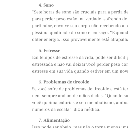
Sono
“Sete horas de sono são cruciais para a perda d
para perder peso estão, na verdade, sofrendo d
particular, envolve seu corpo não recebendo a 
péssima qualidade do sono e cansaço. “E quando
obter energia. Isso provavelmente está atrapal
Estresse
Em tempos de estresse da vida, pode ser difíci
estressada e não vai deixar você perder peso com
estresse em sua vida quando estiver em um novo
Problemas de tireoide
Se você sofre de problemas de tireoide e está te
nem sempre andam de mãos dadas. “Quando sua ti
você queima calorias e seu metabolismo, ambo
números da escala”, diz a médica.
Alimentação
Isso pode ser óbvio, mas não o torna menos impo