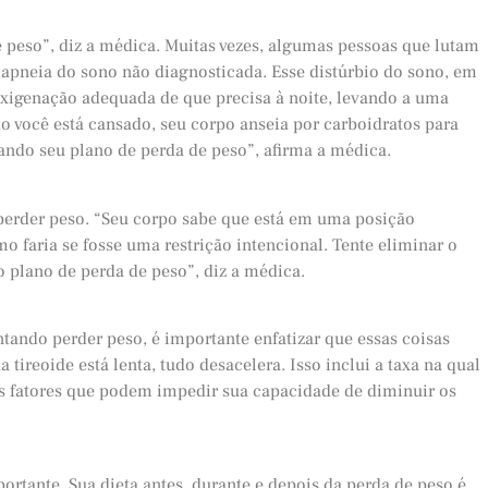
e peso”, diz a médica. Muitas vezes, algumas pessoas que lutam
e apneia do sono não diagnosticada. Esse distúrbio do sono, em
oxigenação adequada de que precisa à noite, levando a uma
 você está cansado, seu corpo anseia por carboidratos para
hando seu plano de perda de peso”, afirma a médica.
l perder peso. “Seu corpo sabe que está em uma posição
o faria se fosse uma restrição intencional. Tente eliminar o
 plano de perda de peso”, diz a médica.
ntando perder peso, é importante enfatizar que essas coisas
reoide está lenta, tudo desacelera. Isso inclui a taxa na qual
s fatores que podem impedir sua capacidade de diminuir os
rtante. Sua dieta antes, durante e depois da perda de peso é