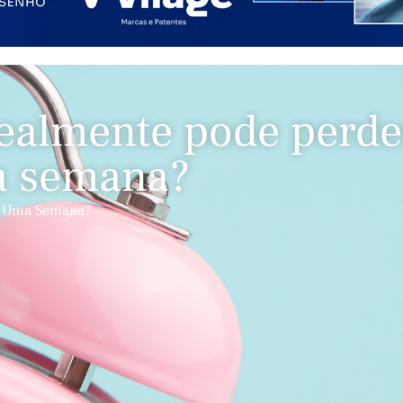
ealmente pode perde
 semana?
m Uma Semana?