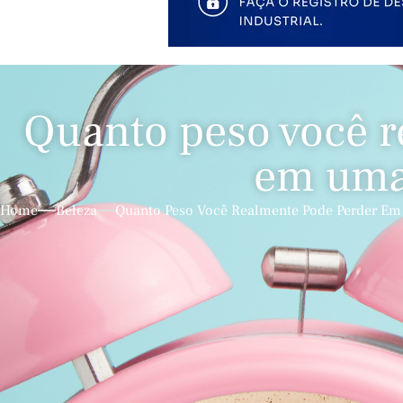
Quanto peso você r
em uma
Home
Beleza
Quanto Peso Você Realmente Pode Perder E