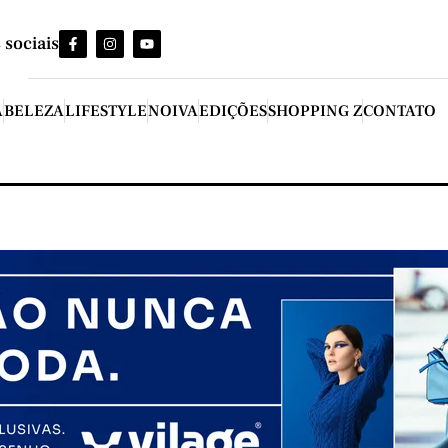
 sociais
A
BELEZA
LIFESTYLE
NOIVA
EDIÇÕES
SHOPPING Z
CONTATO