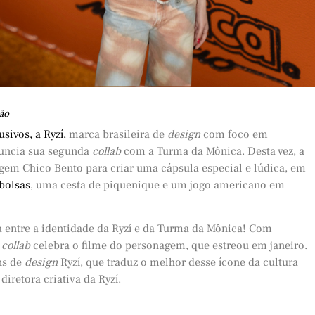
ão
usivos, a Ryzí,
marca brasileira de
design
com foco em
nuncia sua segunda
collab
com a Turma da Mônica. Desta vez, a
gem Chico Bento para criar uma cápsula especial e lúdica, em
bolsas
, uma cesta de piquenique e um jogo americano em
ta entre a identidade da Ryzí e da Turma da Mônica! Com
a
collab
celebra o filme do personagem, que estreou em janeiro.
ns de
design
Ryzí, que traduz o melhor desse ícone da cultura
diretora criativa da Ryzí.