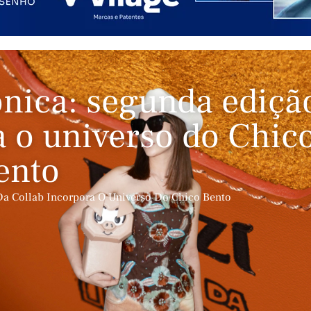
nica: segunda ediçã
a o universo do Chic
ento
Da Collab Incorpora O Universo Do Chico Bento