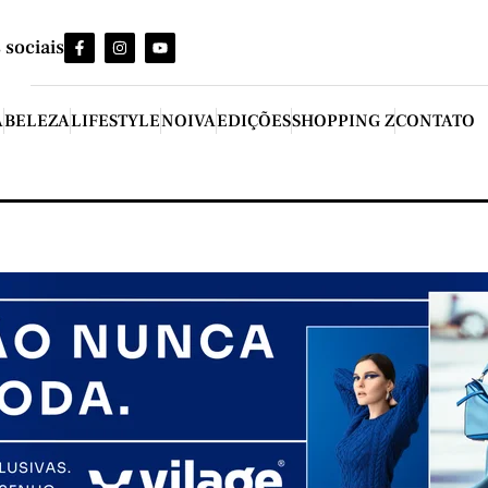
 sociais
A
BELEZA
LIFESTYLE
NOIVA
EDIÇÕES
SHOPPING Z
CONTATO