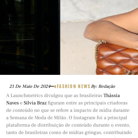
21 De Maio De 2024
#FASHION NEWS
By: Redação
A Launchmetrics divulgou que as brasileiras
Thássia
Naves
e
Silvia Braz
figuram entre as principais criadoras
de conteúdo no que se refere a impacto de mídia durante
a Semana de Moda de Milão. O Instagram foi a principal
plataforma de distribuição de conteúdo durante o evento,
tanto de brasileiras como de mídias gringas, contribuindo