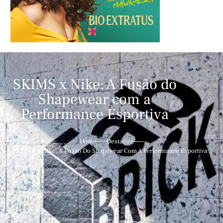
SKIMS x Nike: A Fusão do
Shapewear com a
Performance Esportiva
Home
Destaque
SKIMS X Nike: A Fusão Do Shapewear Com A Performance Esportiva