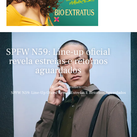
SPFW N59: Line-up oficial
revela estreias e retornos
aguardados
Home
Desfiles
SPFW N59: Line-Up Oficial Revela Estreias E Retornos Aguardados