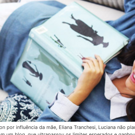
 por influência da mãe, Eliana Tranchesi, Luciana não plan
m um blog, que ultrapassou os limites esperados e ganhou