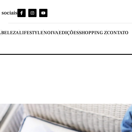
 sociais
A
BELEZA
LIFESTYLE
NOIVA
EDIÇÕES
SHOPPING Z
CONTATO