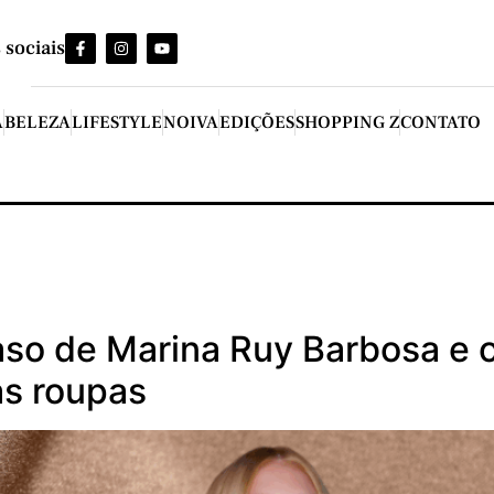
 sociais
A
BELEZA
LIFESTYLE
NOIVA
EDIÇÕES
SHOPPING Z
CONTATO
aso de Marina Ruy Barbosa e 
as roupas