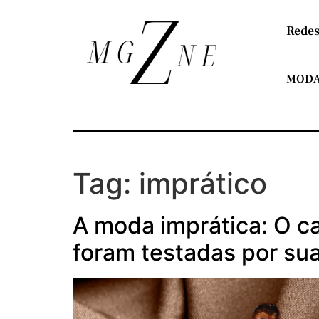
Redes
MOD
Tag:
imprático
A moda imprática: O c
foram testadas por su