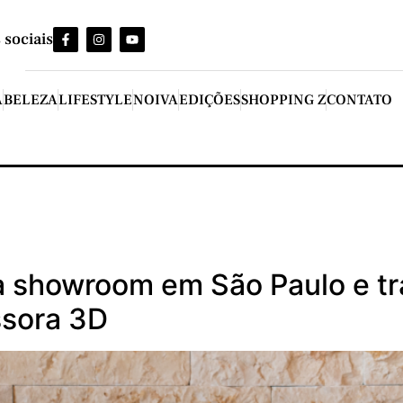
 sociais
A
BELEZA
LIFESTYLE
NOIVA
EDIÇÕES
SHOPPING Z
CONTATO
ra showroom em São Paulo e tr
ssora 3D