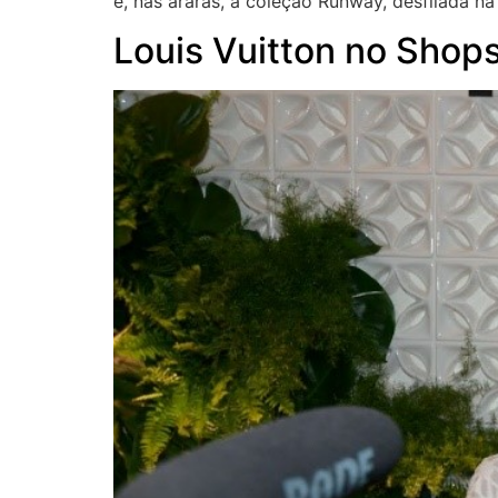
e, nas araras, a coleção Runway, desfilada n
Louis Vuitton no Shop