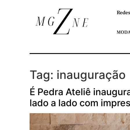
Redes
MOD
Tag:
inauguração
É Pedra Ateliê inaugu
lado a lado com impre