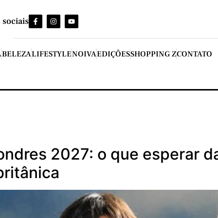
 sociais
A
BELEZA
LIFESTYLE
NOIVA
EDIÇÕES
SHOPPING Z
CONTATO
ndres 2027: o que esperar d
britânica