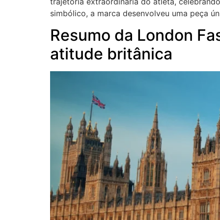
trajetória extraordinária do atleta, celebra
simbólico, a marca desenvolveu uma peça únic
Resumo da London Fas
atitude britânica