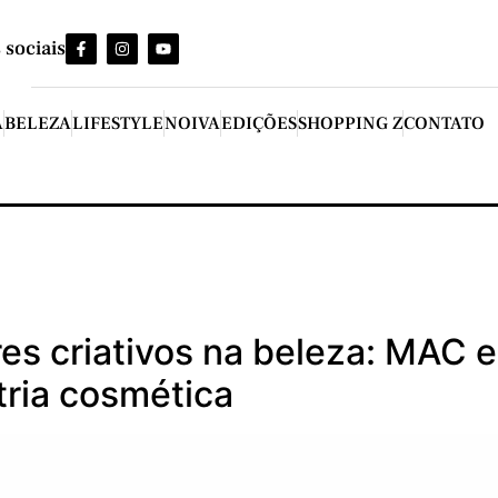
 sociais
A
BELEZA
LIFESTYLE
NOIVA
EDIÇÕES
SHOPPING Z
CONTATO
res criativos na beleza: MAC 
tria cosmética