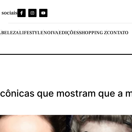
 sociais
A
BELEZA
LIFESTYLE
NOIVA
EDIÇÕES
SHOPPING Z
CONTATO
icônicas que mostram que a 