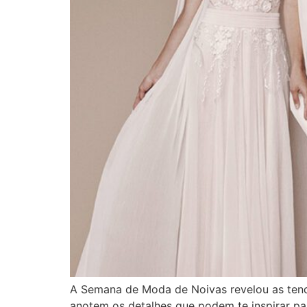
A Semana de Moda de Noivas revelou as tendê
anotem os detalhes que podem te inspirar pa