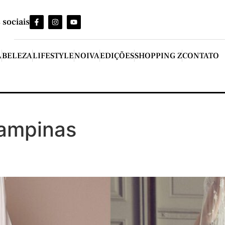
 sociais
A
BELEZA
LIFESTYLE
NOIVA
EDIÇÕES
SHOPPING Z
CONTATO
campinas