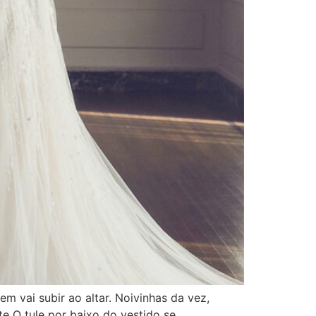
 vai subir ao altar. Noivinhas da vez,
e O tule por baixo do vestido se