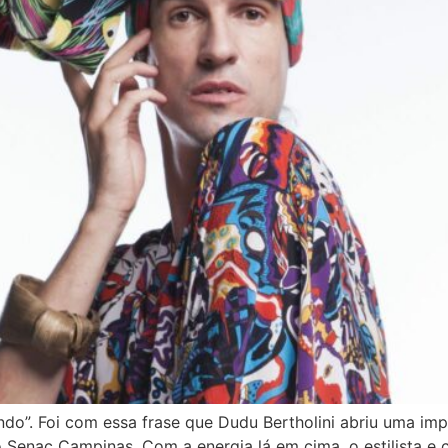
do”. Foi com essa frase que Dudu Bertholini abriu uma imp
Senac Campinas. Com a energia lá em cima, o estilista e c