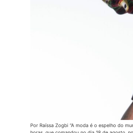
Por Raíssa Zogbi “A moda é o espelho do mun
horas, que comandou no dia 18 de agosto, no 