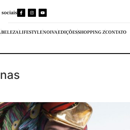
 sociais
A
BELEZA
LIFESTYLE
NOIVA
EDIÇÕES
SHOPPING Z
CONTATO
nas