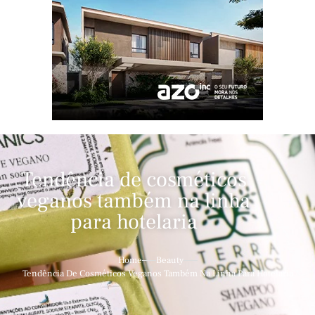
Tendência de cosméticos
veganos também na linha
para hotelaria
Home
Beauty
Tendência De Cosméticos Veganos Também Na Linha Para Hotelaria