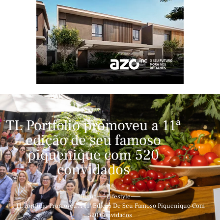
TL Portfolio promoveu a 11ª
edição de seu famoso
piquenique com 520
convidados
Home
Lifestyle
TL Portfolio Promoveu A 11ª Edição De Seu Famoso Piquenique Com
520 Convidados