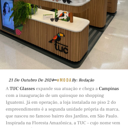
21 De Outubro De 2024
#MODA
By: Redação
A
TUC Glasses
expande sua atuação e chega a
Campinas
com a inauguração de um quiosque no shopping
Iguatemi. Já em operação, a loja instalada no piso 2 do
empreendimento é a segunda unidade própria da marca,
que nasceu no famoso bairro dos Jardins, em São Paulo.
Inspirada na Floresta Amazônica, a TUC – cujo nome vem