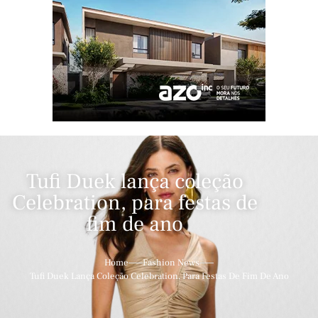
Tufi Duek lança coleção
Celebration, para festas de
fim de ano
Home
Fashion News
Tufi Duek Lança Coleção Celebration, Para Festas De Fim De Ano