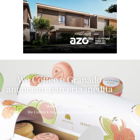
We Coffee e Granado
anunciam parceria inédita
Home
Fashion News
We Coffee E Granado Anunciam Parceria Inédita