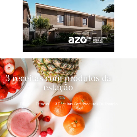
3 receitas com produtos da
estação
Home
Fitness
3 Receitas Com Produtos Da Estação