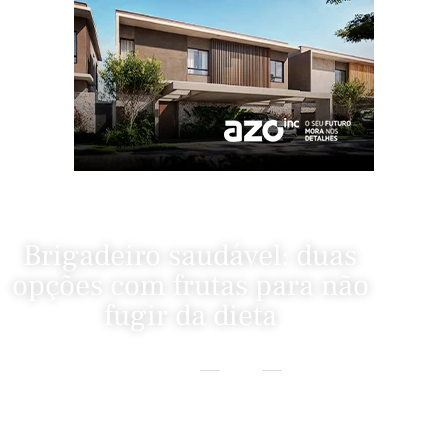
Brigadeiro saudável: duas
opções com frutas para não
fugir da dieta
Home
Fitness
Brigadeiro Saudável: Duas Opções Com Frutas Para Não Fugir Da
Dieta