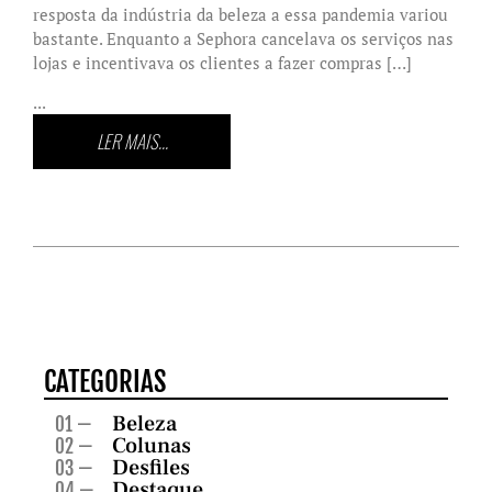
resposta da indústria da beleza a essa pandemia variou
bastante. Enquanto a Sephora cancelava os serviços nas
lojas e incentivava os clientes a fazer compras […]
...
LER MAIS...
CATEGORIAS
Beleza
01 —
Colunas
02 —
Desfiles
03 —
Destaque
04 —