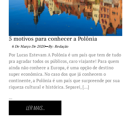
5 motivos para conhecer a Polônia
6 De Março De 2020
By: Redação
Por Lucas Estevam A Polônia é um país que tem de tudo
pra agradar todos os públicos, caro viajante! Para quem
ainda não conhece a Europa, é uma opção de destino
super econômica. No caso dos que já conhecem o
continente, a Polônia é um país que surpreende por sua
riqueza cultural e histórica. Separei, […]
...
LER MAIS...