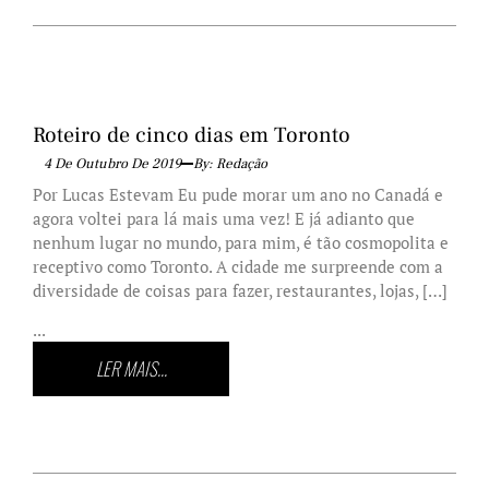
Roteiro de cinco dias em Toronto
4 De Outubro De 2019
By: Redação
Por Lucas Estevam Eu pude morar um ano no Canadá e
agora voltei para lá mais uma vez! E já adianto que
nenhum lugar no mundo, para mim, é tão cosmopolita e
receptivo como Toronto. A cidade me surpreende com a
diversidade de coisas para fazer, restaurantes, lojas, […]
...
LER MAIS...