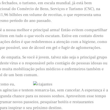
s fechados, o turismo, em escala mundial, já está bem
ional do Comércio de Bens, Serviços e Turismo (CNC), na
11,96 bilhões em volume de receitas, o que representa uma
esmo período do ano passado.
é a nossa melhor e principal arma! Então evitem compartilhar
ditem em tudo o que vocês escutam. Estive em contato direto
ações deles é que redobremos a atenção com a higiene, como
e possível, uso de álcool em gel e fugir de aglomerações.
 de empatia. Se você é jovem, talvez não seja o principal grupo
deste vírus e o responsável pelo contágio de pessoas idosas ou
to muita mobilização pelos médicos e enfermeiros também e
 prol de um bem comum.
 como eu,
agências e tentem remarca-las, sem cancelar. A esperança é a
gunda chance para os nossos sonhos. Aproveitem esse tempo
ogramar novos passeios, pesquisar hotéis e restaurantes
 para inspirar o seu próximo destino.