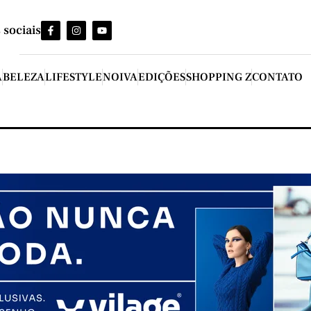
 sociais
A
BELEZA
LIFESTYLE
NOIVA
EDIÇÕES
SHOPPING Z
CONTATO