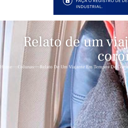
Relato de um via
coro
Home
Colunas
Relato De Um Viajante Em Tempos De Coro