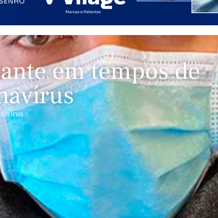
jante em tempos de
navírus
navírus