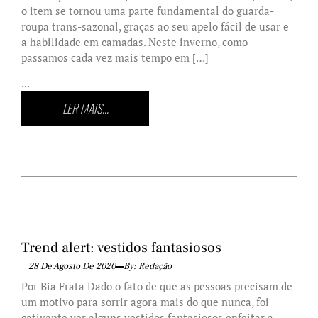
o item se tornou uma parte fundamental do guarda-
roupa trans-sazonal, graças ao seu apelo fácil de usar e
a habilidade em camadas. Neste inverno, como
passamos cada vez mais tempo em […]
...
LER MAIS...
Trend alert: vestidos fantasiosos
28 De Agosto De 2020
By: Redação
Por Bia Frata Dado o fato de que as pessoas precisam de
um motivo para sorrir agora mais do que nunca, foi
cativante ver alguns vestidos fantasiosos enfeitar a