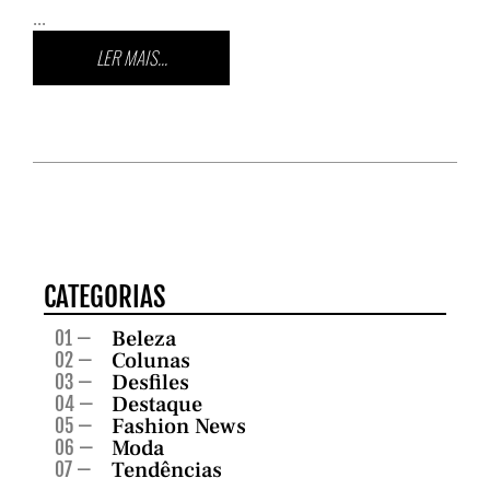
...
LER MAIS...
CATEGORIAS
Beleza
01 —
Colunas
02 —
Desfiles
03 —
Destaque
04 —
Fashion News
05 —
Moda
06 —
Tendências
07 —