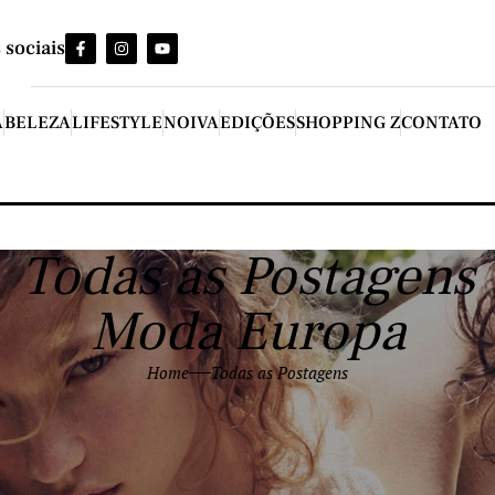
 sociais
A
BELEZA
LIFESTYLE
NOIVA
EDIÇÕES
SHOPPING Z
CONTATO
Todas as Postagens
Moda Europa
Home
Todas as Postagens