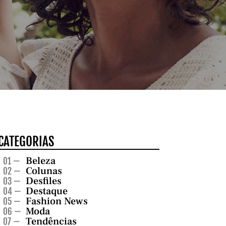
CATEGORIAS
Beleza
01 —
Colunas
02 —
Desfiles
03 —
Destaque
04 —
Fashion News
05 —
Moda
06 —
Tendências
07 —