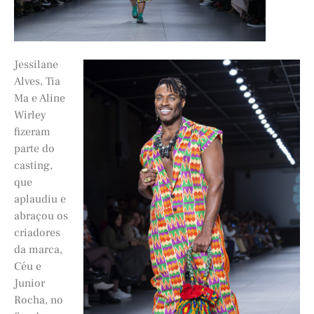
Jessilane
Alves, Tia
Ma e Aline
Wirley
fizeram
parte do
casting,
que
aplaudiu e
abraçou os
criadores
da marca,
Céu e
Junior
Rocha, no