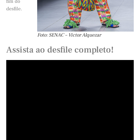
fim do
desfile.
Foto: SENAC – Victor Alquezar
Assista ao desfile completo!