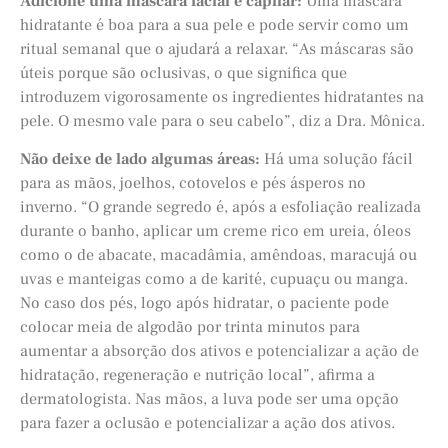
Adicione uma máscara facial e capilar:
Uma máscara
hidratante é boa para a sua pele e pode servir como um
ritual semanal que o ajudará a relaxar. “As máscaras são
úteis porque são oclusivas, o que significa que
introduzem vigorosamente os ingredientes hidratantes na
pele. O mesmo vale para o seu cabelo”, diz a Dra. Mônica.
Não deixe de lado algumas áreas:
Há uma solução fácil
para as mãos, joelhos, cotovelos e pés ásperos no
inverno. “O grande segredo é, após a esfoliação realizada
durante o banho, aplicar um creme rico em ureia, óleos
como o de abacate, macadâmia, amêndoas, maracujá ou
uvas e manteigas como a de karité, cupuaçu ou manga.
No caso dos pés, logo após hidratar, o paciente pode
colocar meia de algodão por trinta minutos para
aumentar a absorção dos ativos e potencializar a ação de
hidratação, regeneração e nutrição local”, afirma a
dermatologista. Nas mãos, a luva pode ser uma opção
para fazer a oclusão e potencializar a ação dos ativos.